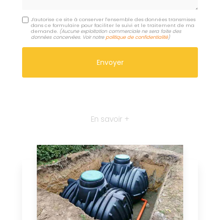
J'autorise ce site à conserver l'ensemble des données transmises
dans ce formulaire pour faciliter le suivi et le traitement de ma
demande.
(Aucune exploitation commerciale ne sera faite des
données concervées. Voir notre
politique de confidentialité
)
En savoir +