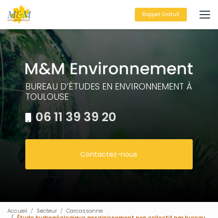
Aller
au
Rappel Gratuit
contenu
principal
BUREAU D’ÉTUDES EN ENVIRONNEMENT À
TOULOUSE
06 11 39 39 20
Contactez-nous
Accueil
Secteur
Carcassonne
Étude hydrogéologique assainissement non collectif par bureau