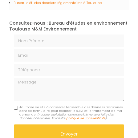
Bureau d’études dossiers réglementaires à Toulouse
Consultez-nous : Bureau d’études en environnement
Toulouse M&M Environnement
Nom Prénom
Email
Téléphone
Message
J'autorise ce site à conserver l'ensemble des données transmises
dans ce formulaire pour faciliter le suivi et le traitement de ma
demande.
(Aucune exploitation commerciale ne sera faite des
données concervées. Voir notre
politique de confidentialité
)