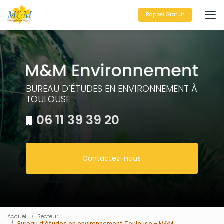
Aller
au
Rappel Gratuit
contenu
principal
BUREAU D’ÉTUDES EN ENVIRONNEMENT À
TOULOUSE
06 11 39 39 20
Contactez-nous
Accueil
Secteur
Bureau d’études en environnement Toulouse - M&M