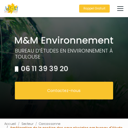
Aller
au
Rappel Gratuit
contenu
principal
BUREAU D’ÉTUDES EN ENVIRONNEMENT À
TOULOUSE
06 11 39 39 20
Contactez-nous
Accueil
Secteur
Carcassonne
Amélioration de la gestion des eaux pluviales par bureau d'étude