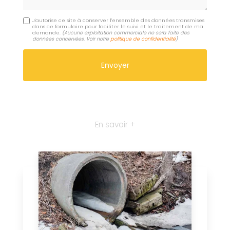
J'autorise ce site à conserver l'ensemble des données transmises
dans ce formulaire pour faciliter le suivi et le traitement de ma
demande.
(Aucune exploitation commerciale ne sera faite des
données concervées. Voir notre
politique de confidentialité
)
En savoir +