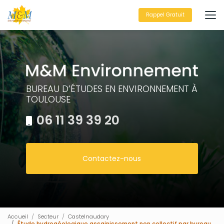
Aller
au
Rappel Gratuit
contenu
principal
BUREAU D’ÉTUDES EN ENVIRONNEMENT À
TOULOUSE
06 11 39 39 20
Contactez-nous
Accueil
Secteur
Castelnaudary
Étude hydrogéologique assainissement non collectif par bureau