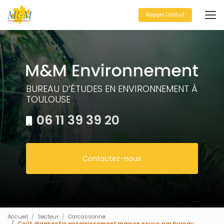
Aller
au
Rappel Gratuit
contenu
principal
BUREAU D’ÉTUDES EN ENVIRONNEMENT À
TOULOUSE
06 11 39 39 20
Contactez-nous
Accueil
Secteur
Carcassonne
Coût diagnostic assainissement maison neuve par bureau