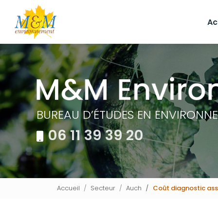
Navigation principale
Aller
au
Ac
contenu
principal
BUREAU D’ÉTUDES EN ENVIRONN
06 11 39 39 20
Accueil
Secteur
Auch
Coût diagnostic as