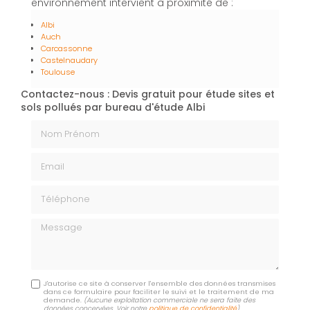
environnement intervient à proximité de :
Albi
Auch
Carcassonne
Castelnaudary
Toulouse
Contactez-nous : Devis gratuit pour étude sites et
sols pollués par bureau d'étude Albi
Nom Prénom
Email
Téléphone
Message
J'autorise ce site à conserver l'ensemble des données transmises
dans ce formulaire pour faciliter le suivi et le traitement de ma
demande.
(Aucune exploitation commerciale ne sera faite des
données concervées. Voir notre
politique de confidentialité
)