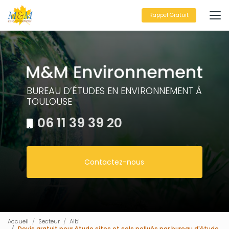
Aller
au
Rappel Gratuit
contenu
principal
BUREAU D’ÉTUDES EN ENVIRONNEMENT À
TOULOUSE
06 11 39 39 20
Contactez-nous
Accueil
Secteur
Albi
Devis gratuit pour étude sites et sols pollués par bureau d'étude