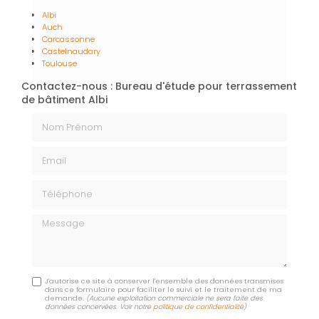
Albi
Auch
Carcassonne
Castelnaudary
Toulouse
Contactez-nous : Bureau d'étude pour terrassement
de bâtiment Albi
Nom Prénom
Email
Téléphone
Message
J'autorise ce site à conserver l'ensemble des données transmises
dans ce formulaire pour faciliter le suivi et le traitement de ma
demande.
(Aucune exploitation commerciale ne sera faite des
données concervées. Voir notre
politique de confidentialité
)