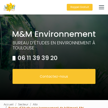
Aller
au
Rappel Gratuit
contenu
principal
BUREAU D’ÉTUDES EN ENVIRONNEMENT À
TOULOUSE
06 11 39 39 20
Contactez-nous
Accueil
Secteur
Albi
Bureau d'étude pour terrassement de bâtiment Albi