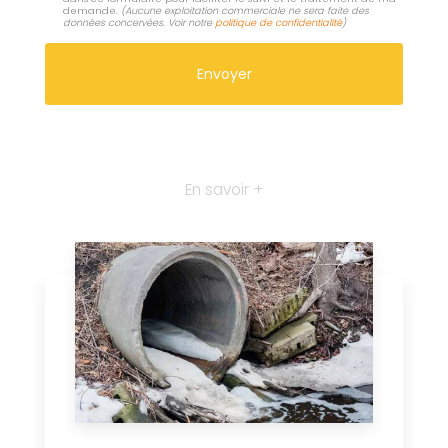
demande.
(Aucune exploitation commerciale ne sera faite des
données concervées. Voir notre
politique de confidentialité
)
En savoir +