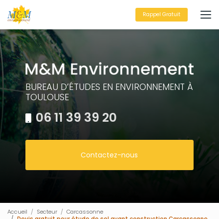
Aller
au
Rappel Gratuit
contenu
principal
BUREAU D’ÉTUDES EN ENVIRONNEMENT À
TOULOUSE
06 11 39 39 20
Contactez-nous
Accueil
Secteur
Carcassonne
Devis gratuit pour étude de sol avant construction Carcassonne