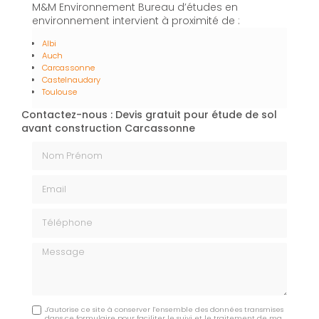
M&M Environnement Bureau d’études en
environnement intervient à proximité de :
Albi
Auch
Carcassonne
Castelnaudary
Toulouse
Contactez-nous : Devis gratuit pour étude de sol
avant construction Carcassonne
Nom Prénom
Email
Téléphone
Message
J'autorise ce site à conserver l'ensemble des données transmises
dans ce formulaire pour faciliter le suivi et le traitement de ma