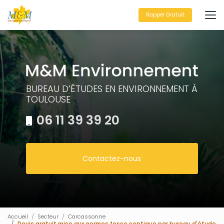
Aller
au
Rappel Gratuit
contenu
principal
BUREAU D’ÉTUDES EN ENVIRONNEMENT À
TOULOUSE
06 11 39 39 20
Contactez-nous
Accueil
Secteur
Carcassonne
Devis gratuit mise aux normes fosse septique par bureau d'étude