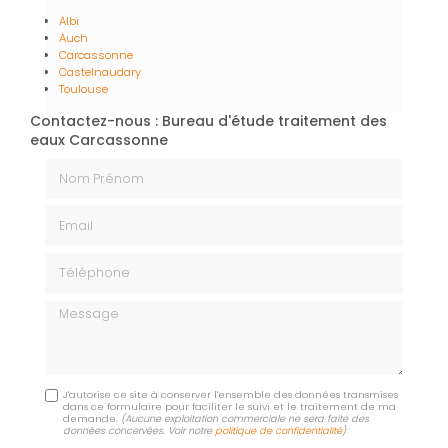
Albi
Auch
Carcassonne
Castelnaudary
Toulouse
Contactez-nous : Bureau d'étude traitement des
eaux Carcassonne
Nom Prénom
Email
Téléphone
Message
J'autorise ce site à conserver l'ensemble des données transmises
dans ce formulaire pour faciliter le suivi et le traitement de ma
demande.
(Aucune exploitation commerciale ne sera faite des
données concervées. Voir notre
politique de confidentialité
)