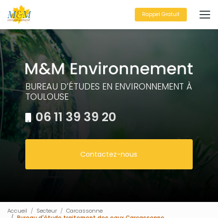
Aller
au
Rappel Gratuit
contenu
principal
BUREAU D’ÉTUDES EN ENVIRONNEMENT À
TOULOUSE
06 11 39 39 20
Contactez-nous
Accueil
Secteur
Carcassonne
Bureau d'étude traitement des eaux Carcassonne