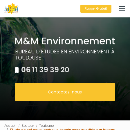
Aller
au
Rappel Gratuit
contenu
principal
BUREAU D’ÉTUDES EN ENVIRONNEMENT À
TOULOUSE
06 11 39 39 20
Contactez-nous
Accueil
Secteur
Toulouse
Étude de sol pour vendre un terrain constructible par bureau