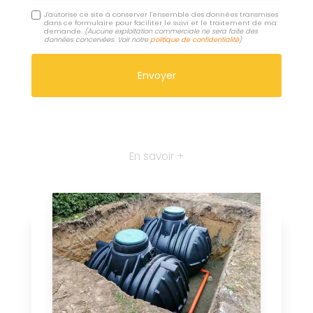
J'autorise ce site à conserver l'ensemble des données transmises
dans ce formulaire pour faciliter le suivi et le traitement de ma
demande.
(Aucune exploitation commerciale ne sera faite des
données concervées. Voir notre
politique de confidentialité
)
En savoir +