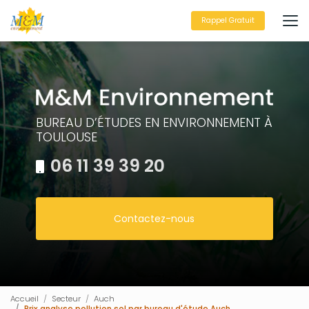
Aller
au
Rappel Gratuit
contenu
principal
BUREAU D’ÉTUDES EN ENVIRONNEMENT À
TOULOUSE
06 11 39 39 20
Contactez-nous
Accueil
Secteur
Auch
Prix analyse pollution sol par bureau d'étude Auch