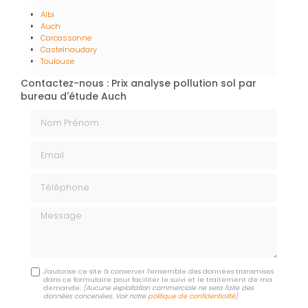
Albi
Auch
Carcassonne
Castelnaudary
Toulouse
Contactez-nous : Prix analyse pollution sol par
bureau d'étude Auch
Nom Prénom
Email
Téléphone
Message
J'autorise ce site à conserver l'ensemble des données transmises
dans ce formulaire pour faciliter le suivi et le traitement de ma
demande.
(Aucune exploitation commerciale ne sera faite des
données concervées. Voir notre
politique de confidentialité
)