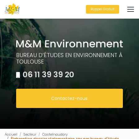
Aller
au
Rappel Gratuit
contenu
principal
BUREAU D’ÉTUDES EN ENVIRONNEMENT À
TOULOUSE
06 11 39 39 20
Contactez-nous
Accueil
Secteur
Castelnaudary
Élaboration dossier réglementaire zac par bureau d'étude