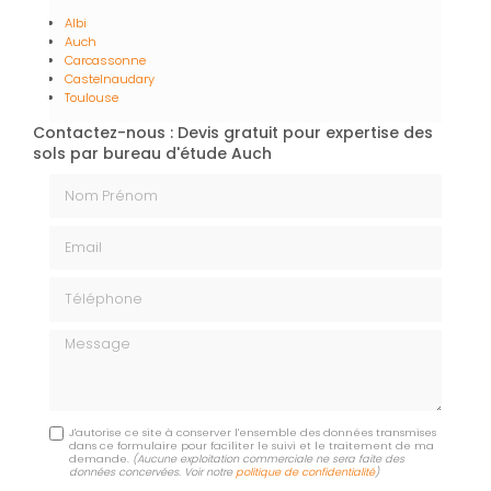
Albi
Auch
Carcassonne
Castelnaudary
Toulouse
Contactez-nous : Devis gratuit pour expertise des
sols par bureau d'étude Auch
Nom Prénom
Email
Téléphone
Message
J'autorise ce site à conserver l'ensemble des données transmises
dans ce formulaire pour faciliter le suivi et le traitement de ma
demande.
(Aucune exploitation commerciale ne sera faite des
données concervées. Voir notre
politique de confidentialité
)