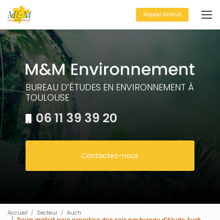
Aller
au
Rappel Gratuit
contenu
principal
BUREAU D’ÉTUDES EN ENVIRONNEMENT À
TOULOUSE
06 11 39 39 20
Contactez-nous
Accueil
Secteur
Auch
Devis gratuit pour expertise des sols par bureau d'étude Auch