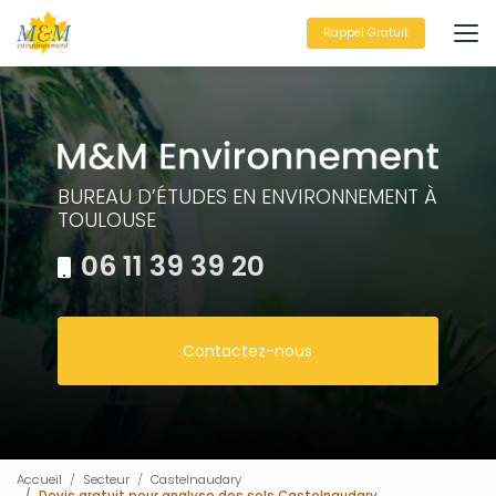
Aller
au
Rappel Gratuit
contenu
principal
BUREAU D’ÉTUDES EN ENVIRONNEMENT À
TOULOUSE
06 11 39 39 20
Contactez-nous
Accueil
Secteur
Castelnaudary
Devis gratuit pour analyse des sols Castelnaudary