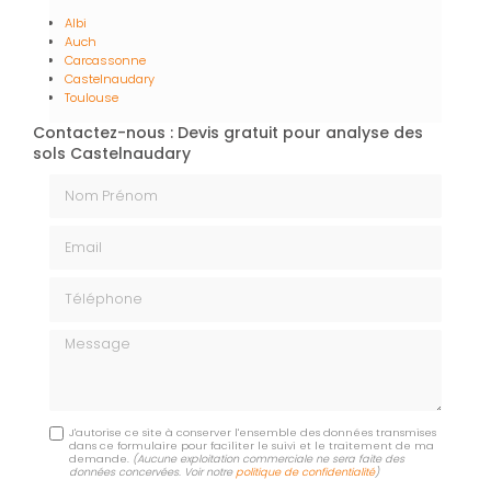
Albi
Auch
Carcassonne
Castelnaudary
Toulouse
Contactez-nous : Devis gratuit pour analyse des
sols Castelnaudary
Nom Prénom
Email
Téléphone
Message
J'autorise ce site à conserver l'ensemble des données transmises
dans ce formulaire pour faciliter le suivi et le traitement de ma
demande.
(Aucune exploitation commerciale ne sera faite des
données concervées. Voir notre
politique de confidentialité
)