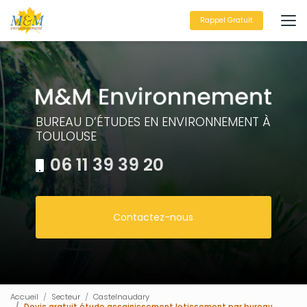
Aller
au
Rappel Gratuit
contenu
principal
BUREAU D’ÉTUDES EN ENVIRONNEMENT À
TOULOUSE
06 11 39 39 20
Contactez-nous
Accueil
Secteur
Castelnaudary
Devis gratuit étude assainissement lotissement par bureau