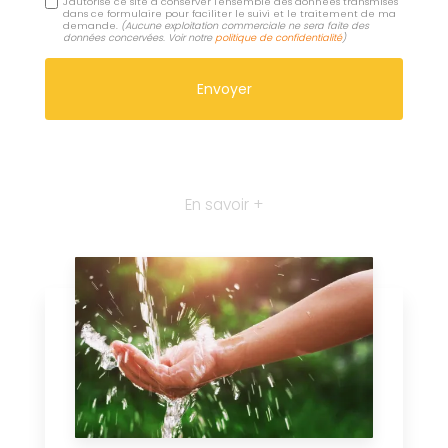
J'autorise ce site à conserver l'ensemble des données transmises
dans ce formulaire pour faciliter le suivi et le traitement de ma
demande.
(Aucune exploitation commerciale ne sera faite des
données concervées. Voir notre
politique de confidentialité
)
En savoir +