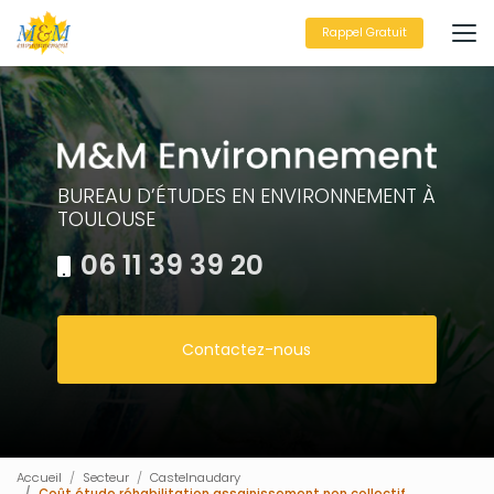
Aller
au
Rappel Gratuit
contenu
principal
BUREAU D’ÉTUDES EN ENVIRONNEMENT À
TOULOUSE
06 11 39 39 20
Contactez-nous
Accueil
Secteur
Castelnaudary
Coût étude réhabilitation assainissement non collectif